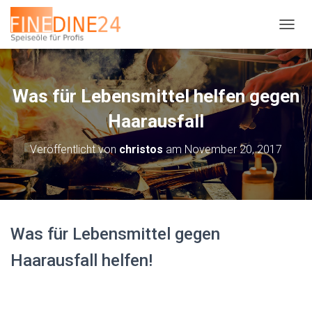
N
A
V
I
G
Was für Lebensmittel helfen gegen
A
T
Haarausfall
I
O
Veröffentlicht von
christos
am
November 20, 2017
N
U
M
S
C
H
Was für Lebensmittel gegen
A
L
Haarausfall helfen!
T
E
N