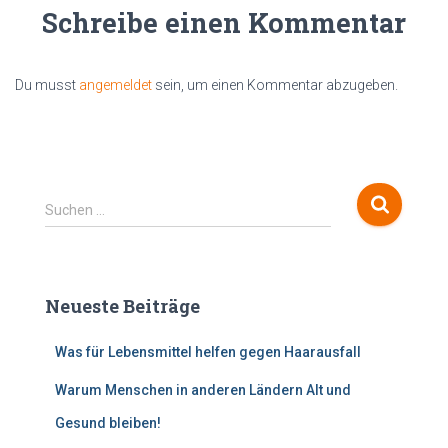
Schreibe einen Kommentar
Du musst
angemeldet
sein, um einen Kommentar abzugeben.
S
Suchen …
u
c
h
e
Neueste Beiträge
n
n
Was für Lebensmittel helfen gegen Haarausfall
a
c
Warum Menschen in anderen Ländern Alt und
h
:
Gesund bleiben!