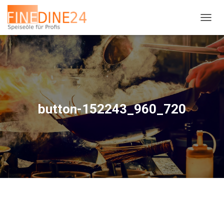
N
A
V
I
G
A
T
I
O
button-152243_960_720
N
U
M
S
C
H
A
L
T
E
N