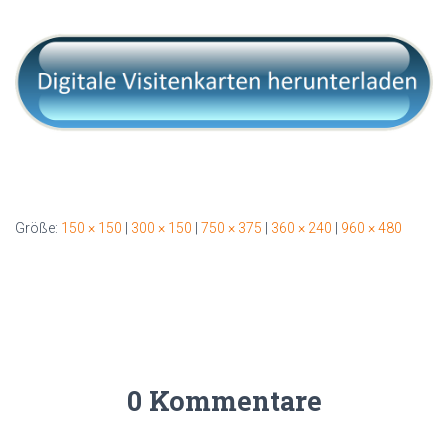
Größe:
150 × 150
|
300 × 150
|
750 × 375
|
360 × 240
|
960 × 480
0 Kommentare