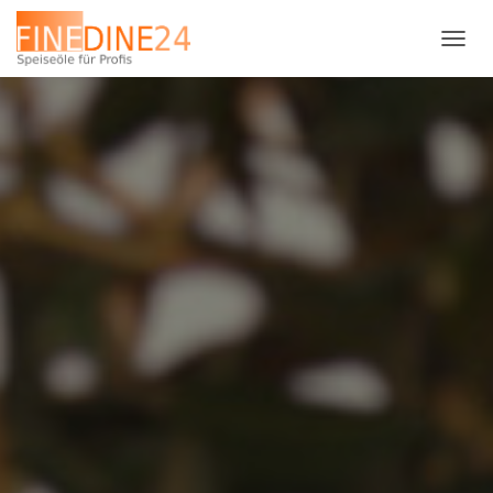
N
A
V
I
G
A
T
I
O
N
U
M
S
C
H
A
L
T
E
N