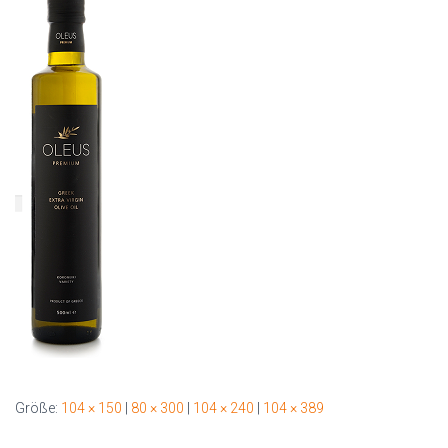
Größe:
104 × 150
|
80 × 300
|
104 × 240
|
104 × 389