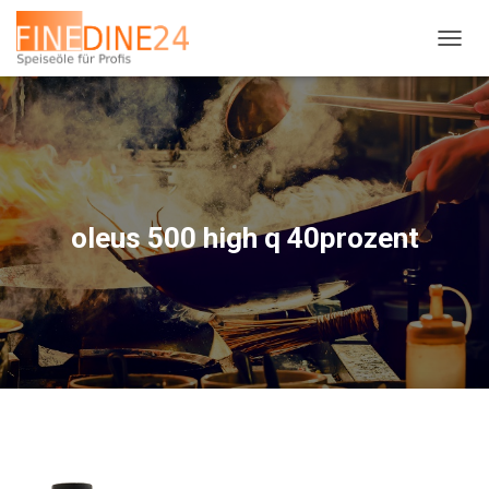
N
A
V
I
G
A
T
I
O
oleus 500 high q 40prozent
N
U
M
S
C
H
A
L
T
E
N