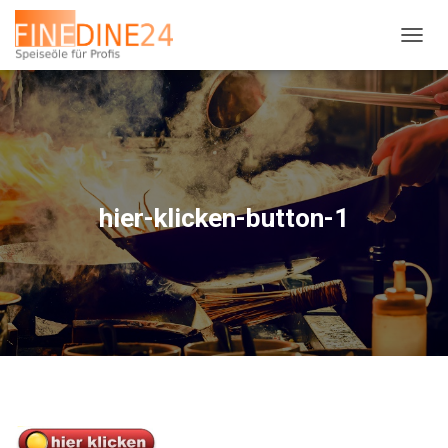
N
A
V
I
G
A
T
I
O
hier-klicken-button-1
N
U
M
S
C
H
A
L
T
E
N