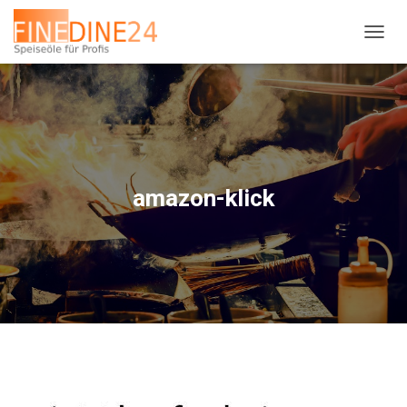
N
A
V
I
G
A
T
I
O
amazon-klick
N
U
M
S
C
H
A
L
T
E
N