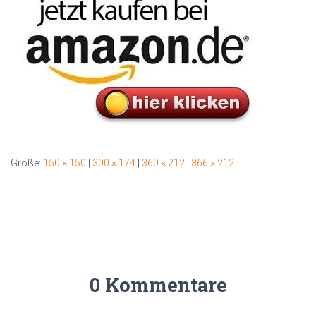
Größe:
150 × 150
|
300 × 174
|
360 × 212
|
366 × 212
0 Kommentare