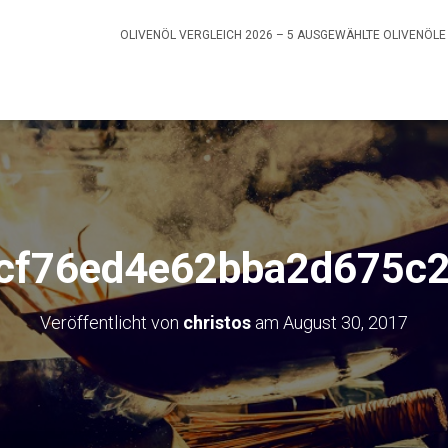
OLIVENÖL VERGLEICH 2026 – 5 AUSGEWÄHLTE OLIVENÖLE
cf76ed4e62bba2d675c
Veröffentlicht von
christos
am
August 30, 2017