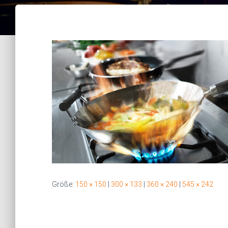
Größe:
150 × 150
|
300 × 133
|
360 × 240
|
545 × 242