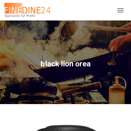
N
A
V
I
G
A
T
I
O
black lion orea
N
U
M
S
C
H
A
L
T
E
N