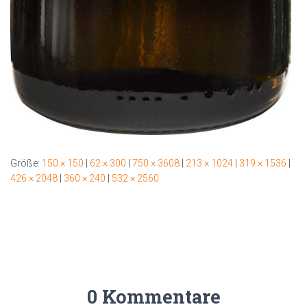
Größe:
150 × 150
|
62 × 300
|
750 × 3608
|
213 × 1024
|
319 × 1536
|
426 × 2048
|
360 × 240
|
532 × 2560
0 Kommentare