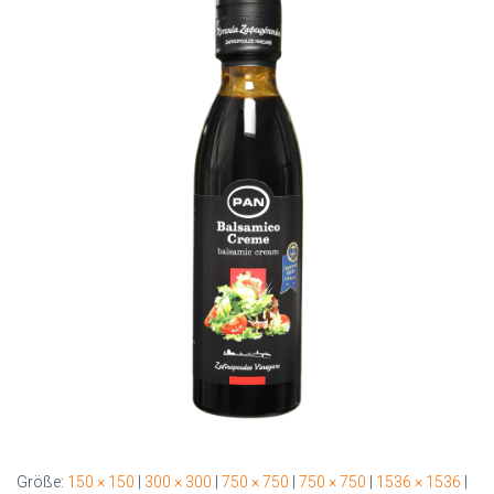
Größe:
150 × 150
|
300 × 300
|
750 × 750
|
750 × 750
|
1536 × 1536
|