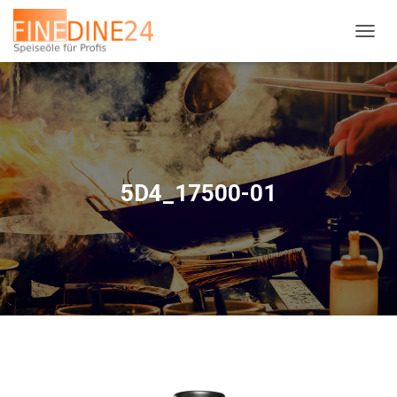
N
A
V
I
G
A
T
I
O
5D4_17500-01
N
U
M
S
C
H
A
L
T
E
N